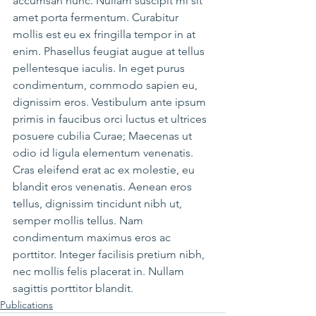
accumsan nunc. Nullam suscipit mi sit 
amet porta fermentum. Curabitur 
mollis est eu ex fringilla tempor in at 
enim. Phasellus feugiat augue at tellus 
pellentesque iaculis. In eget purus 
condimentum, commodo sapien eu, 
dignissim eros. Vestibulum ante ipsum 
primis in faucibus orci luctus et ultrices 
posuere cubilia Curae; Maecenas ut 
odio id ligula elementum venenatis. 
Cras eleifend erat ac ex molestie, eu 
blandit eros venenatis. Aenean eros 
tellus, dignissim tincidunt nibh ut, 
semper mollis tellus. Nam 
condimentum maximus eros ac 
porttitor. Integer facilisis pretium nibh, 
nec mollis felis placerat in. Nullam 
sagittis porttitor blandit.
Publications