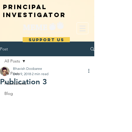
Principal
investigator
SUPPORT US
Post
All Posts
Bhavish Doobaree
All Posts
Dec 9, 2018
2 min read
Publication 3
Publications
Blog